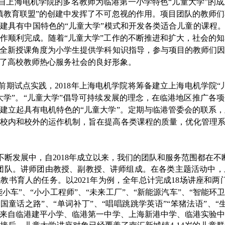
自上海电机学院的多名教师为临港第一小学特色“儿童大学”的
镇教育联盟”的创建中发挥了不可忽视的作用。项目团队的教师
建具有中国特色的“儿童大学”模式和开发各类适合儿童的课程
作顺利完成。随着“儿童大学”工作的不断推进和扩大，社会的
全新授课角度为小学生提供学科知识指导，参与项目的教师们因
了高校教师热心服务社会的良好形象。
前期试点实践，
2018
年上海电机学院将筹备建立上海电机学院“
大学”。“儿童大学”倡导可持续发展的理念，在临港地区推广各
建立起具有电机特色的“儿童大学”。定期与临港管委会的联系
校内和校外的运作机制，旨在提高各类课程的质量，优化管理系
不断发展中，自
2018
年成立以来，我们的团队和服务范围都在不
团队。讲师团由教授、副教授、讲师组成。在各类主题活动中，
成教书育人的任务。以
2021
年为例，全年总计完成
18
场讲座和两
智能小车”、“小小工程师”、“未来工厂”、“新能源汽车”、“智能环
德国童话之路”、“单词补丁”、“唱唱跳跳学英语”“笨猪法语”、
来自临港建平小学、临港第一中学、上海新港中学、临港实验中