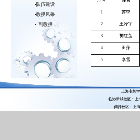
序号
姓名
队伍建设
1
苏李
教授风采
2
王泽宇
副教授
3
樊红莲
4
田萍
5
李雪
上海电机学院
临港新城校区：上海市
闵行校区：上海市