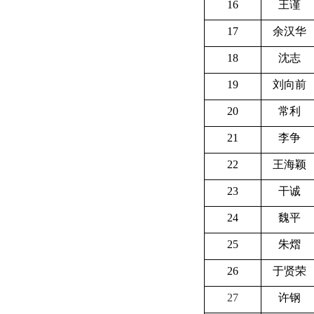
16
王谨
17
余汉华
18
沈志
19
刘向前
20
常利
21
李争
22
王海颖
23
干诚
24
魏平
25
朱熠
26
于贤荣
27
许钢