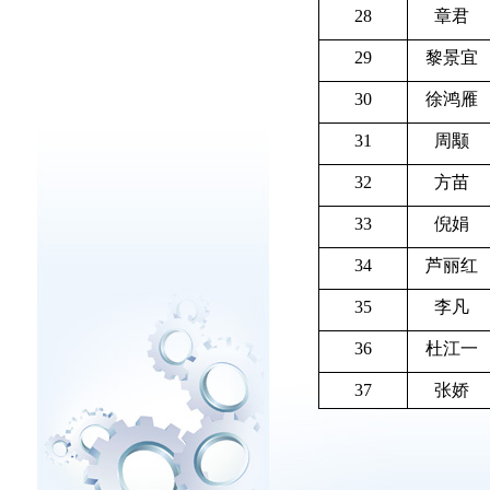
28
章君
29
黎景宜
30
徐鸿雁
31
周颙
32
方苗
33
倪娟
34
芦丽红
35
李凡
36
杜江一
37
张娇