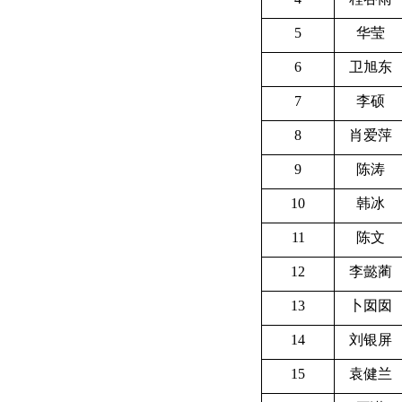
5
华莹
6
卫旭东
7
李硕
8
肖爱萍
9
陈涛
10
韩冰
11
陈文
12
李懿蔺
13
卜囡囡
14
刘银屏
15
袁健兰