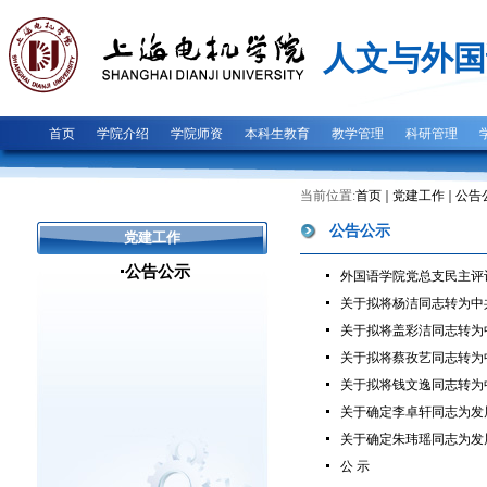
人文与外国
首页
学院介绍
学院师资
本科生教育
教学管理
科研管理
当前位置:
首页
党建工作
公告
公告公示
党建工作
公告公示
外国语学院党总支民主评
关于拟将杨洁同志转为中
关于拟将盖彩洁同志转为
关于拟将蔡孜艺同志转为
关于拟将钱文逸同志转为
关于确定李卓轩同志为发
关于确定朱玮瑶同志为发
公 示