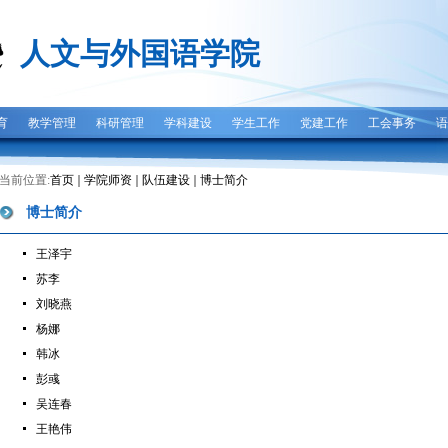
人文与外国语学院
育
教学管理
科研管理
学科建设
学生工作
党建工作
工会事务
语
当前位置:
首页
学院师资
队伍建设
博士简介
博士简介
王泽宇
苏李
刘晓燕
杨娜
韩冰
彭彧
吴连春
王艳伟