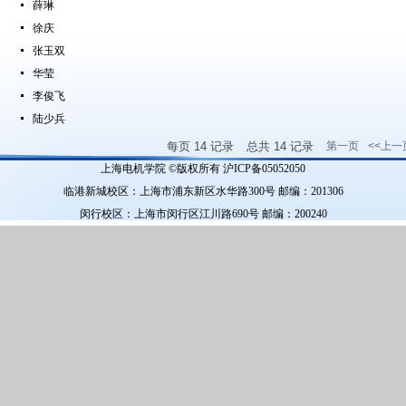
薛琳
徐庆
张玉双
华莹
李俊飞
陆少兵
每页
14
记录
总共
14
记录
第一页
<<上一
上海电机学院 ©版权所有 沪ICP备05052050
临港新城校区：上海市浦东新区水华路300号 邮编：201306
闵行校区：上海市闵行区江川路690号 邮编：200240