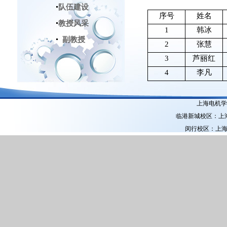
队伍建设
序号
姓名
教授风采
1
韩冰
副教授
2
张慧
3
芦丽红
4
李凡
上海电机学院
临港新城校区：上海市
闵行校区：上海市