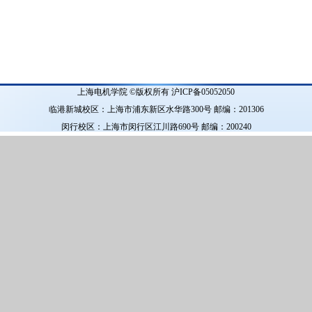
上海电机学院 ©版权所有 沪ICP备05052050
临港新城校区：上海市浦东新区水华路300号 邮编：201306
闵行校区：上海市闵行区江川路690号 邮编：200240